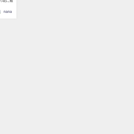
の花に癒
nana