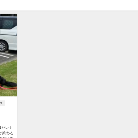
ス
はセレナ
が終わる