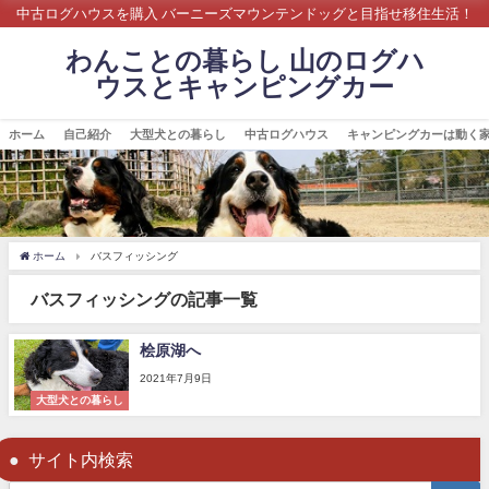
中古ログハウスを購入 バーニーズマウンテンドッグと目指せ移住生活！
わんことの暮らし 山のログハ
ウスとキャンピングカー
ホーム
自己紹介
大型犬との暮らし
中古ログハウス
キャンピングカーは動く
ホーム
バスフィッシング
バスフィッシングの記事一覧
桧原湖へ
2021年7月9日
大型犬との暮らし
サイト内検索