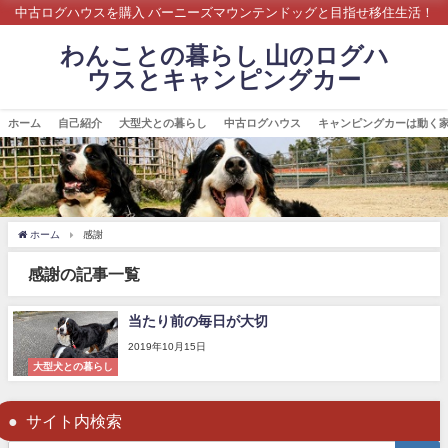
中古ログハウスを購入 バーニーズマウンテンドッグと目指せ移住生活！
わんことの暮らし 山のログハ
ウスとキャンピングカー
ホーム
自己紹介
大型犬との暮らし
中古ログハウス
キャンピングカーは動く
ホーム
感謝
感謝の記事一覧
当たり前の毎日が大切
2019年10月15日
大型犬との暮らし
サイト内検索