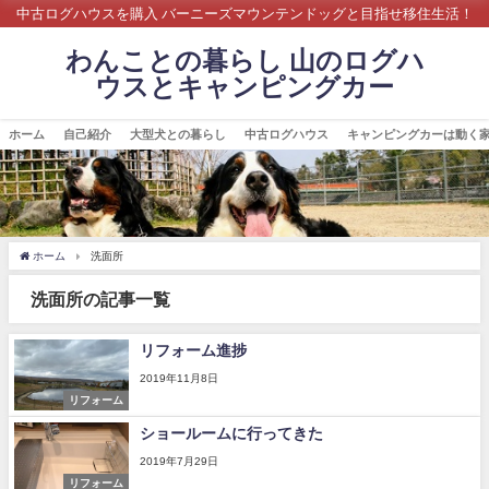
中古ログハウスを購入 バーニーズマウンテンドッグと目指せ移住生活！
わんことの暮らし 山のログハ
ウスとキャンピングカー
ホーム
自己紹介
大型犬との暮らし
中古ログハウス
キャンピングカーは動く
ホーム
洗面所
洗面所の記事一覧
リフォーム進捗
2019年11月8日
リフォーム
ショールームに行ってきた
2019年7月29日
リフォーム