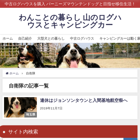
中古ログハウスを購入 バーニーズマウンテンドッグと目指せ移住生活！
わんことの暮らし 山のログハ
ウスとキャンピングカー
ホーム
自己紹介
大型犬との暮らし
中古ログハウス
キャンピングカーは動く
ホーム
自衛隊
自衛隊の記事一覧
連休はジョンソンタウンと入間基地航空祭へ
2019年11月7日
埼玉県
サイト内検索