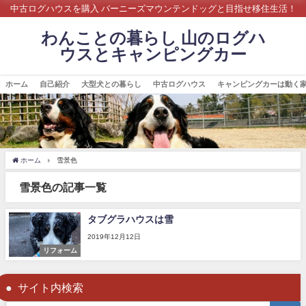
中古ログハウスを購入 バーニーズマウンテンドッグと目指せ移住生活！
わんことの暮らし 山のログハ
ウスとキャンピングカー
ホーム
自己紹介
大型犬との暮らし
中古ログハウス
キャンピングカーは動く
ホーム
雪景色
雪景色の記事一覧
タブグラハウスは雪
2019年12月12日
リフォーム
サイト内検索